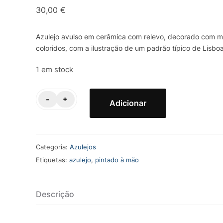
30,00
€
Azulejo avulso em cerâmica com relevo, decorado com mú
coloridos, com a ilustração de um padrão típico de Lisboa
1 em stock
Quantidade
-
+
Adicionar
de
Azulejo
Relevo
Categoria:
Azulejos
|
Etiquetas:
azulejo
,
pintado à mão
Padrão
Portugal
Mel
Descrição