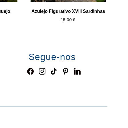
guejo
Azulejo Figurativo XVIII Sardinhas
15,00
€
Segue-nos
facebook
instagram
tiktok
pinterest
linkedin