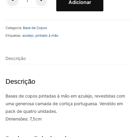
-
+
Adicionar
de
Base
de
Categoria:
Base de Copos
Copos
Etiquetas:
azulejo
,
pintado à mão
Azulejo
Porto
2
Descrição
Descrição
Bases de copos pintadas à mão em azulejo, revestidas com
uma generosa camada de cortiça portuguesa. Vendido em
pack de quatro unidades.
Dimensões: 7,5cm