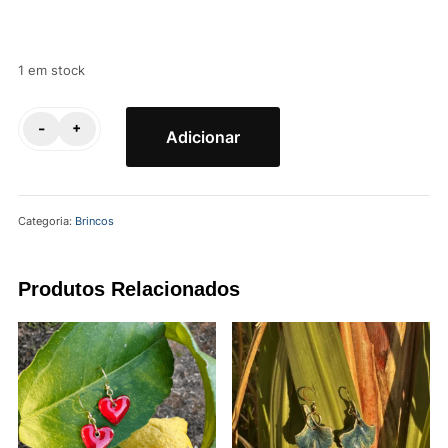
1 em stock
Quantidade
-
+
Adicionar
de
Brincos
Monstera
Categoria:
Brincos
Turquesa
|
Grés
Produtos Relacionados