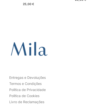
25,00
€
This
product
has
multiple
variants.
The
options
may
be
chosen
on
the
Entregas e Devoluções
product
Termos e Condições
page
Política de Privacidade
Política de Cookies
Livro de Reclamações