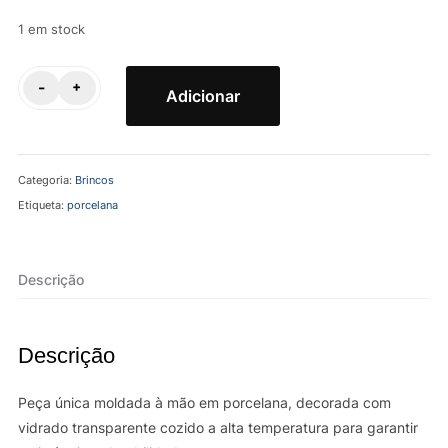
1 em stock
Quantidade
-
+
Adicionar
de
Brincos
Folhas
Categoria:
Brincos
Gingko
Etiqueta:
porcelana
|
Porcelana
Descrição
Descrição
Peça única moldada à mão em porcelana, decorada com
vidrado transparente cozido a alta temperatura para garantir