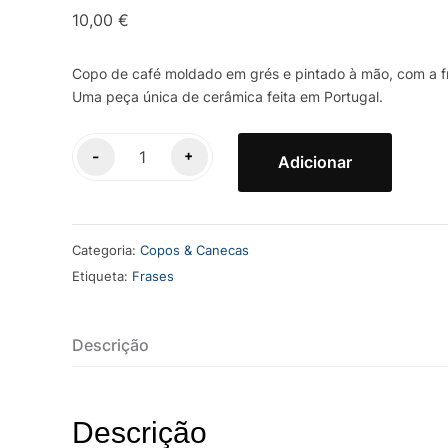
10,00
€
Copo de café moldado em grés e pintado à mão, com a 
Uma peça única de cerâmica feita em Portugal.
Quantidade
-
+
Adicionar
de
Copo
Café
Categoria:
Copos & Canecas
Grés
Etiqueta:
Frases
|
Anti
Ronhas
Descrição
Descrição