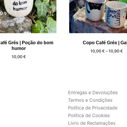
afé Grés | Poção do bom
Copo Café Grés | Ga
humor
Pr
10,00
€
–
10,90
€
10,00
€
ra
This
10
product
t
has
10
multiple
variants.
Entregas e Devoluções
The
Termos e Condições
options
Política de Privacidade
may
Política de Cookies
be
Livro de Reclamações