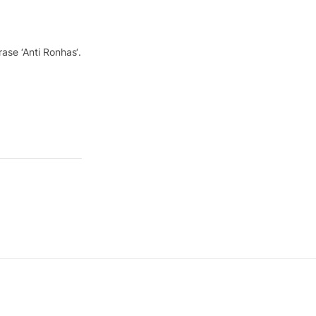
frase
‘Anti Ronhas‘
.