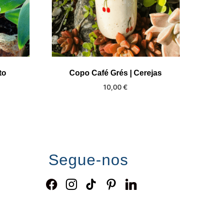
to
Copo Café Grés | Cerejas
ice
10,00
€
nge:
,00 €
hrough
,90 €
Segue-nos
facebook
instagram
tiktok
pinterest
linkedin