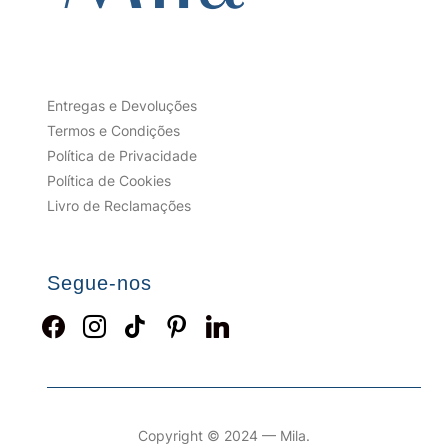
be
chosen
on
the
product
Entregas e Devoluções
page
Termos e Condições
Política de Privacidade
Política de Cookies
Livro de Reclamações
Segue-nos
facebook
instagram
tiktok
pinterest
linkedin
Copyright © 2024 — Mila.