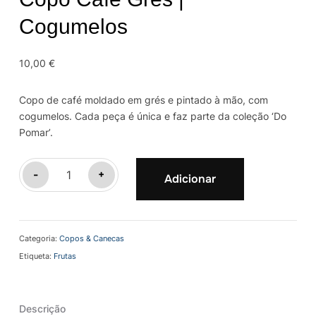
Cogumelos
10,00
€
Copo de café moldado em grés e pintado à mão, com
cogumelos. Cada peça é única e faz parte da coleção
‘Do
Pomar’.
Quantidade
-
+
Adicionar
de
Copo
Café
Categoria:
Copos & Canecas
Grés
Etiqueta:
Frutas
|
Cogumelos
Descrição