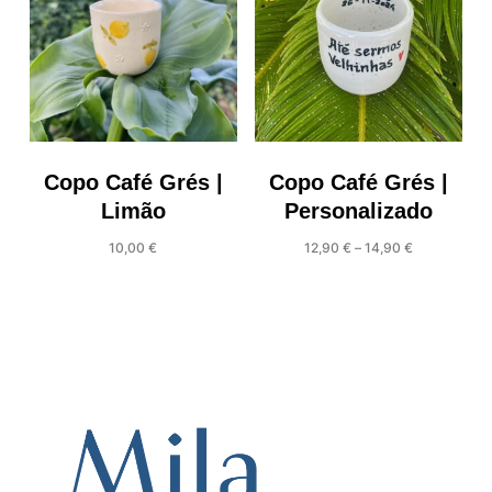
Copo Café Grés |
Copo Café Grés |
Limão
Personalizado
Price
10,00
€
12,90
€
–
14,90
€
range:
This
12,90 €
product
through
has
14,90 €
multiple
variants.
The
options
may