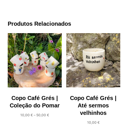
Produtos Relacionados
Copo Café Grés |
Copo Café Grés |
Coleção do Pomar
Até sermos
velhinhos
Price
10,00
€
–
50,00
€
range:
10,00
€
This
10,00 €