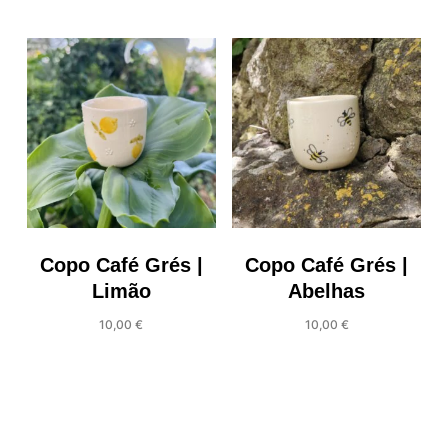
product
through
has
50,00 €
multiple
variants.
The
options
may
be
chosen
on
the
Copo Café Grés |
Copo Café Grés |
product
Limão
Abelhas
page
10,00
€
10,00
€