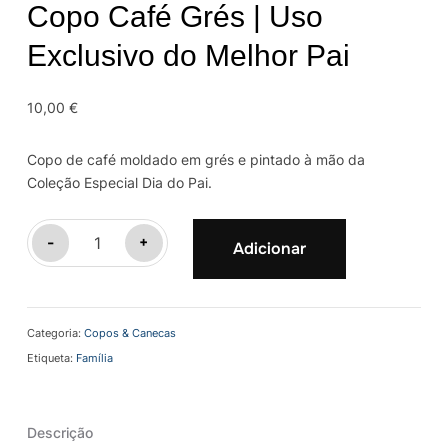
Copo Café Grés | Uso
Exclusivo do Melhor Pai
10,00
€
Copo de café moldado em grés e pintado à mão da
Coleção Especial Dia do Pai.
Quantidade
-
+
Adicionar
de
Copo
Café
Categoria:
Copos & Canecas
Grés
Etiqueta:
Família
|
Uso
Exclusivo
Descrição
do