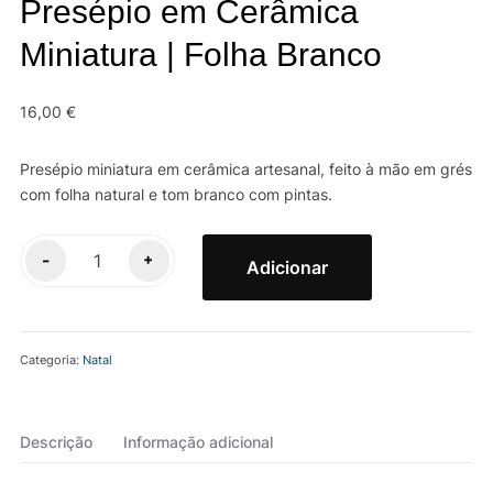
Presépio em Cerâmica
Miniatura | Folha Branco
16,00
€
Presépio miniatura em cerâmica artesanal, feito à mão em grés
com folha natural e tom branco com pintas.
Quantidade
-
+
Adicionar
de
Presépio
em
Categoria:
Natal
Cerâmica
Miniatura
|
Descrição
Informação adicional
Folha
Branco