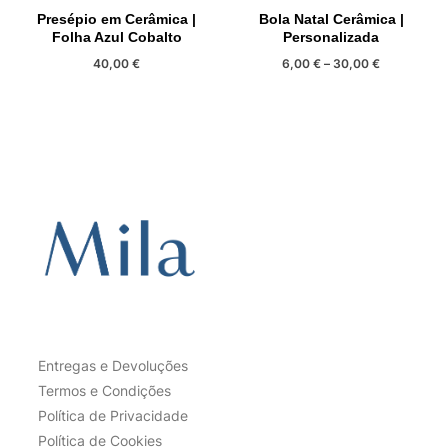
Presépio em Cerâmica |
Bola Natal Cerâmica |
Folha Azul Cobalto
Personalizada
Price
40,00
€
6,00
€
–
30,00
€
range:
This
6,00 €
product
through
has
30,00 €
multiple
variants.
The
options
may
be
chosen
on
Entregas e Devoluções
the
Termos e Condições
product
Política de Privacidade
page
Política de Cookies