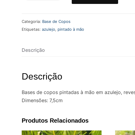
Base
de
Categoria:
Base de Copos
Copos
Etiquetas:
azulejo
,
pintado à mão
Azulejo
Porto
1
Descrição
Descrição
Bases de copos pintadas à mão em azulejo, reve
Dimensões: 7,5cm
Produtos Relacionados